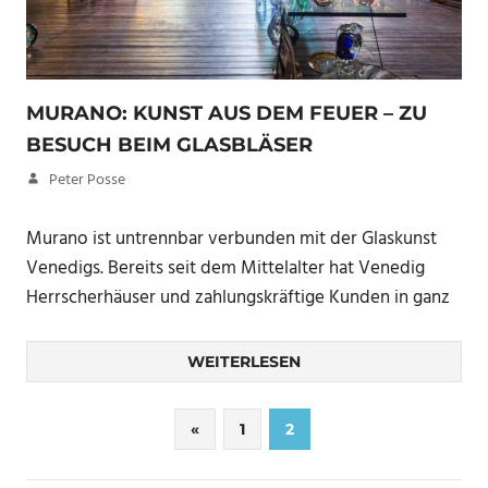
MURANO: KUNST AUS DEM FEUER – ZU
BESUCH BEIM GLASBLÄSER
23. August 2017
Peter Posse
Murano ist untrennbar verbunden mit der Glaskunst
Venedigs. Bereits seit dem Mittelalter hat Venedig
Herrscherhäuser und zahlungskräftige Kunden in ganz
WEITERLESEN
Seitennummerierung
Vorherige
«
1
2
Beiträge
der