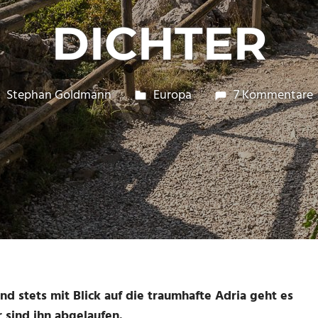
DICHTER
15. Oktober 2017
Stephan Goldmann
Europa
7 Kommentare
nd stets mit Blick auf die traumhafte Adria geht es
 sind ihn abgelaufen.