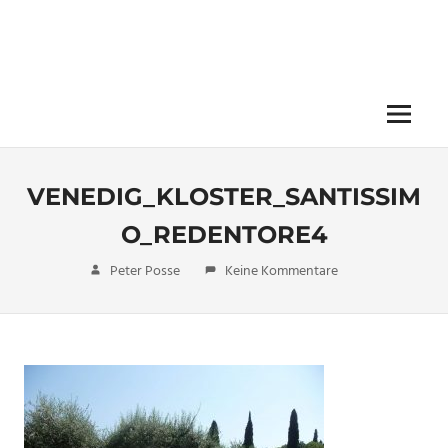
Menü
VENEDIG_KLOSTER_SANTISSIM
O_REDENTORE4
1. November 2017
Peter Posse
Keine Kommentare