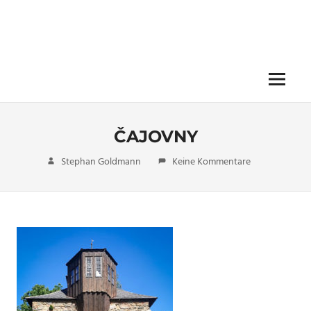
Menü
ČAJOVNY
1. September 2020
Stephan Goldmann
Keine Kommentare