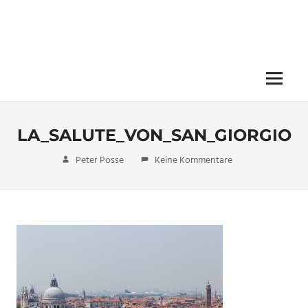
Menü
LA_SALUTE_VON_SAN_GIORGIO
27. Januar 2018
Peter Posse
Keine Kommentare