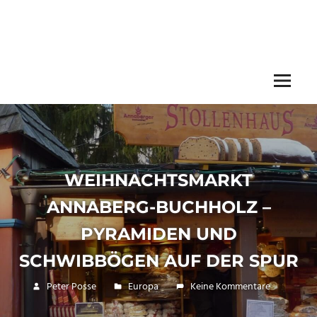
Menü
WEIHNACHTSMARKT
ANNABERG-BUCHHOLZ –
PYRAMIDEN UND
SCHWIBBÖGEN AUF DER SPUR
18. Dezember 2017
Peter Posse
Europa
Keine Kommentare