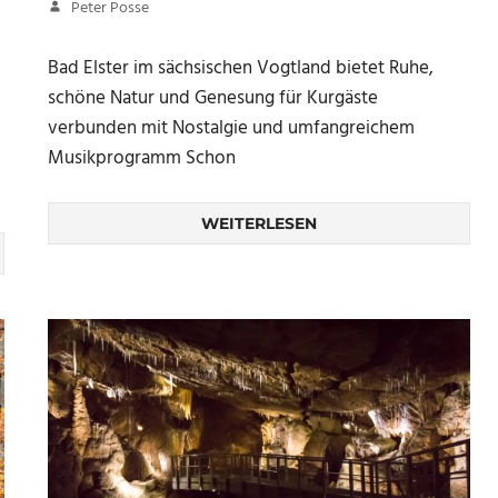
5. Juli 2017
Peter Posse
Bad Elster im sächsischen Vogtland bietet Ruhe,
schöne Natur und Genesung für Kurgäste
verbunden mit Nostalgie und umfangreichem
Musikprogramm Schon
WEITERLESEN